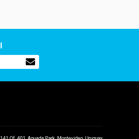
l
141 Of. 401, Aguada Park, Montevideo, Uruguay