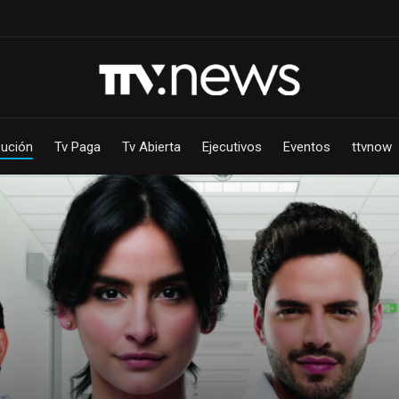
bución
Tv Paga
Tv Abierta
Ejecutivos
Eventos
ttvnow