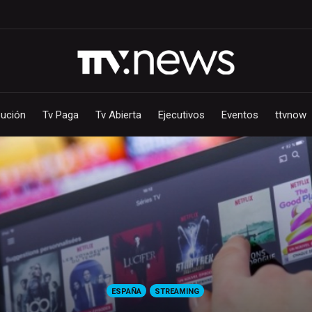
bución
Tv Paga
Tv Abierta
Ejecutivos
Eventos
ttvnow
ESPAÑA
STREAMING