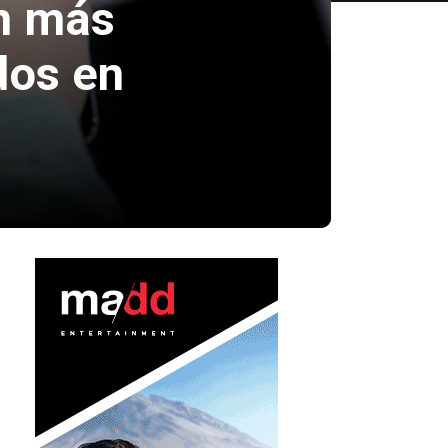
n más
dos en