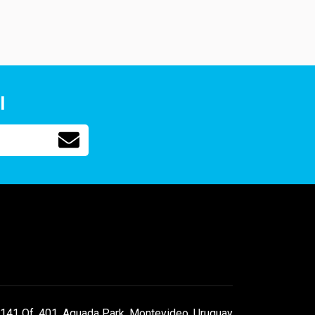
l
141 Of. 401, Aguada Park, Montevideo, Uruguay