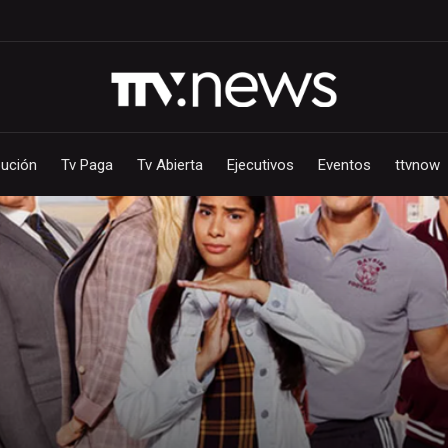
bución
Tv Paga
Tv Abierta
Ejecutivos
Eventos
ttvnow