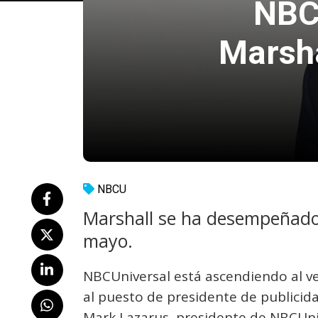
NBC
Marsha
NBCU
Marshall se ha desempeñado
mayo.
NBCUniversal está ascendiendo al v
al puesto de presidente de publicid
Mark Lazarus, presidente de NBCUni