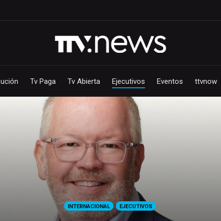
bución
Tv Paga
Tv Abierta
Ejecutivos
Eventos
ttvnow
INTERNACIONAL
EJECUTIVOS