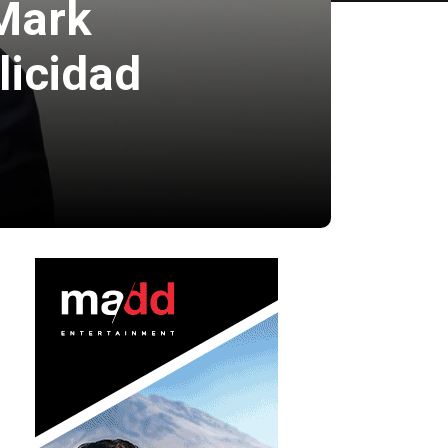
Mark
licidad