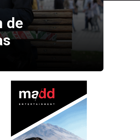
n de
as