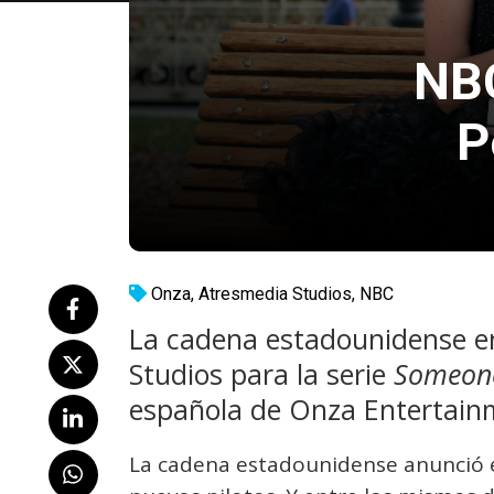
NBC
P
Onza
,
Atresmedia Studios
,
NBC
La cadena estadounidense en
Studios para la serie
Someone
española de Onza Entertainm
La cadena estadounidense anunció e