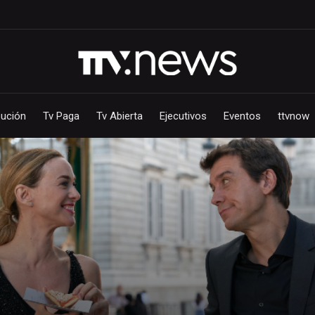
bución
Tv Paga
Tv Abierta
Ejecutivos
Eventos
ttvnow