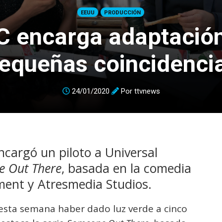
EEUU
PRODUCCIÓN
 encarga adaptació
equeñas coincidenci
24/01/2020
Por
ttvnews
cargó un piloto a Universal
 Out There
, basada en la comedia
ent y Atresmedia Studios.
sta semana haber dado luz verde a cinco