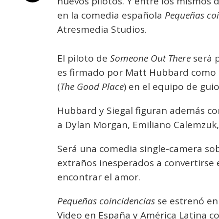
nuevos pilotos. Y entre los mismos d
en la comedia española
Pequeñas coi
Atresmedia Studios.
El piloto de
Someone Out There
será p
es firmado por Matt Hubbard como c
(
The Good Place
) en el equipo de guio
Hubbard y Siegal figuran además com
a Dylan Morgan, Emiliano Calemzuk, 
Será una comedia single-camera sob
extraños inesperados a convertirse 
encontrar el amor.
Pequeñas coincidencias
se estrenó en
Video en España y América Latina c