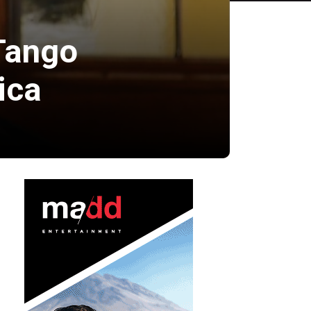
Tango
ica