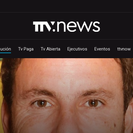
bución
Tv Paga
Tv Abierta
Ejecutivos
Eventos
ttvnow