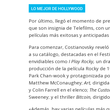
LO MEJOR DE HOLLYWOOD
Por último, llegó el momento de pre
que son insignia de Telefilms, con u
películas más exitosas y anticipadas
Para comenzar, Costianovsky reveló 
a su catálogo, destacadas en el Fest
envidiables como
I Play Rocky,
un dra
producción de la película Rocky de 
Park Chan-wook y protagonizada por 
Matthew McConaughey;
Art,
dirigida
y Colin Farrell en el elenco;
The Custo
Sweeney; y el thriller
Bitcoin,
dirigid
«Además, hay varias películas más 