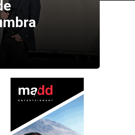
de
lumbra