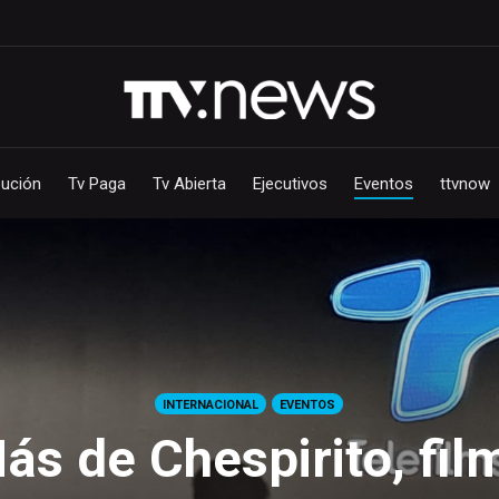
bución
Tv Paga
Tv Abierta
Ejecutivos
Eventos
ttvnow
INTERNACIONAL
EVENTOS
ás de Chespirito, fil