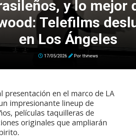
rasileños, y lo mejor 
wood: Telefilms des
en Los Ángeles
17/05/2026
Por
ttvnews
nal presentación en el marco de LA
un impresionante lineup de
ños, películas taquilleras de
iones originales que ampliarán
irito.