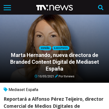
ESPAÑA
EJECUTIVOS
Marta Hernando, nueva directora de
Branded Content Digital de Mediaset
España
10/05/2021
Por
ttvnews
Mediaset España
Reportará a Alfonso Pérez Teijeiro, director
Comercial de Medios Digitales de