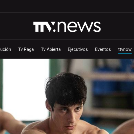
bución
Tv Paga
Tv Abierta
Ejecutivos
Eventos
ttvnow