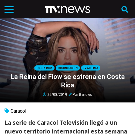
COSTA RICA
DISTRIBUCIÓN
TV ABIERTA
La Reina del Flow se estrena en Costa
Rica
22/08/2019
Por
ttvnews
Caracol
La serie de Caracol Televisión llegó a un
nuevo territorio internacional esta semana