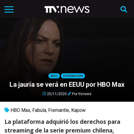
EEUU
DISTRIBUCIÓN
La jauría se verá en EEUU por HBO Max
25/11/2020
Por
ttvnews
HBO Max
,
Fabula
,
Fremantle
,
Kapow
La plataforma adquirió los derechos para
streaming de la serie premium chilena,