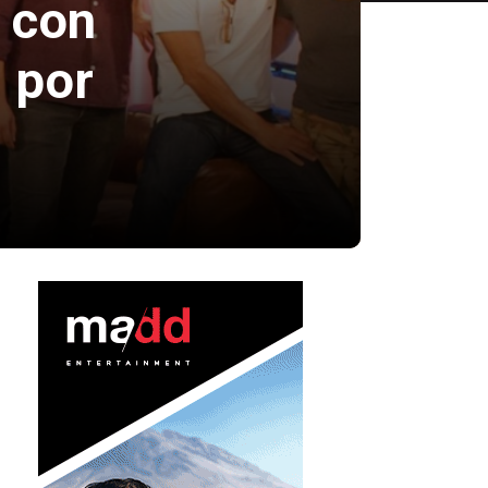
 con
 por