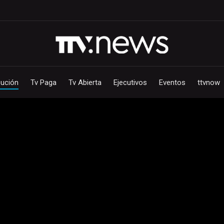
bución
Tv Paga
Tv Abierta
Ejecutivos
Eventos
ttvnow