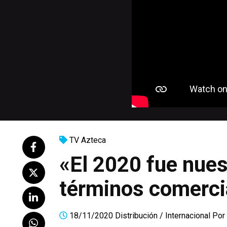
TV Azteca
«El 2020 fue nues
términos comerci
18/11/2020
Distribución
/
Internacional
Por