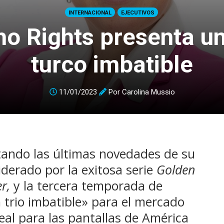
INTERNACIONAL
EJECUTIVOS
o Rights presenta un
turco imbatible
11/01/2023
Por
Carolina Mussio
tando las últimas novedades de su
iderado por la exitosa serie
Golden
r,
y la tercera temporada de
trio imbatible» para el mercado
deal para las pantallas de América