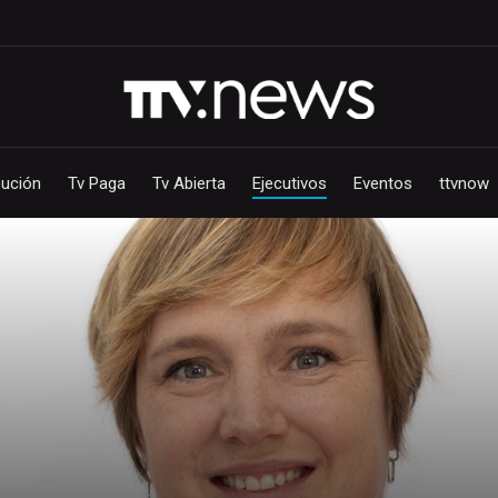
bución
Tv Paga
Tv Abierta
Ejecutivos
Eventos
ttvnow