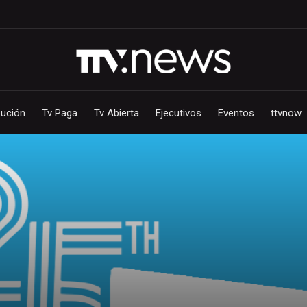
bución
Tv Paga
Tv Abierta
Ejecutivos
Eventos
ttvnow