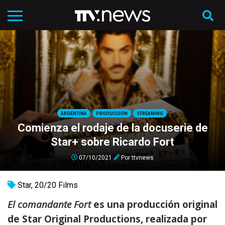
ARGENTINA
PRODUCCIÓN
STREAMING
Comienza el rodaje de la docuserie de
Star+ sobre Ricardo Fort
07/10/2021
Por
ttvnews
Star
,
20/20 Films
El comandante Fort
es una producción original
de Star Original Productions, realizada por