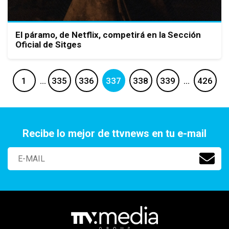
El páramo, de Netflix, competirá en la Sección
Oficial de Sitges
1
…
335
336
337
338
339
…
426
Recibe lo mejor de ttvnews en tu e-mail