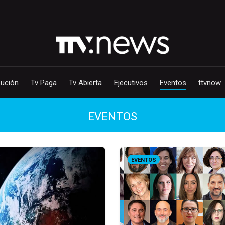
bución
Tv Paga
Tv Abierta
Ejecutivos
Eventos
ttvnow
EVENTOS
EVENTOS