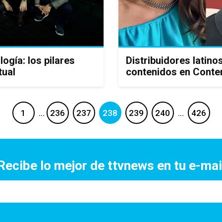
ogía: los pilares
Distribuidores latin
tual
contenidos en Conte
1
…
236
237
238
239
240
…
426
Recibe lo mejor de ttvnews en tu e-mai