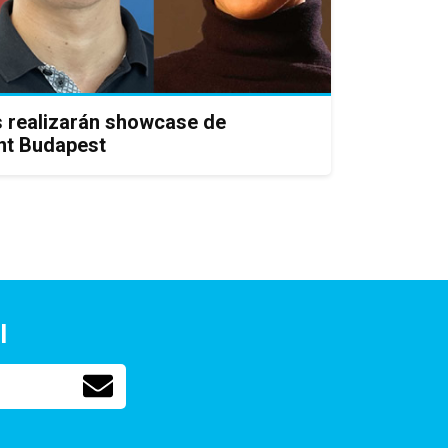
os realizarán showcase de
nt Budapest
l