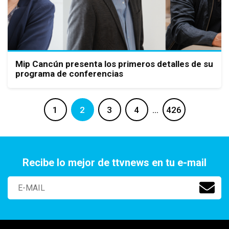
Mip Cancún presenta los primeros detalles de su
programa de conferencias
1
2
3
4
…
426
Recibe lo mejor de ttvnews en tu e-mail