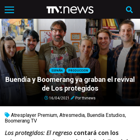
ESPAÑA
PRODUCCIÓN
Buendía y Boomerang ya graban el revival
de Los protegidos
16/04/2021
Por
ttvnews
Atresplayer Premium
,
Atresmedia
,
Buendía Estudios
,
Boomerang TV
Los protegidos: El regreso
contará con los