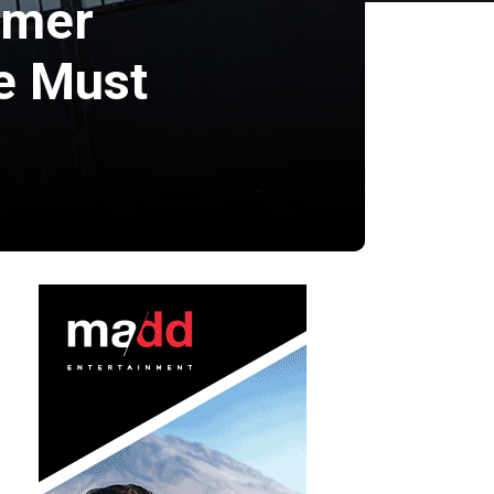
imer
e Must