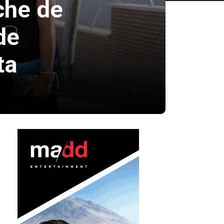
che de
de
ta