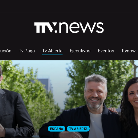
bución
Tv Paga
Tv Abierta
Ejecutivos
Eventos
ttvnow
ESPAÑA
TV ABIERTA