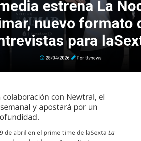
media estrena La No
imar, nuevo formato 
ntrevistas para laSex
28/04/2026
Por
ttvnews
 colaboración con Newtral, el
 semanal y apostará por un
rofundidad.
9 de abril en el prime time de laSexta
La