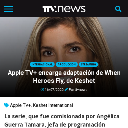
INTERNACIONAL
PRODUCCIÓN
STREAMING
Apple TV+ encarga adaptación de When
Heroes Fly, de Keshet
16/07/2020
Por
ttvnews
Apple TV+
,
Keshet International
La serie, que fue comisionada por Angélica
Guerra Tamara, jefa de programación