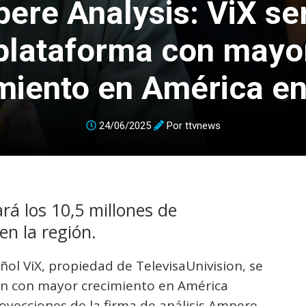
ere Analysis: ViX ser
plataforma con mayo
miento en América e
24/06/2025
Por
ttvnews
rá los 10,5 millones de
en la región.
ol ViX, propiedad de TelevisaUnivision, se
ción con mayor crecimiento en América
oyecciones de la firma de análisis Ampere