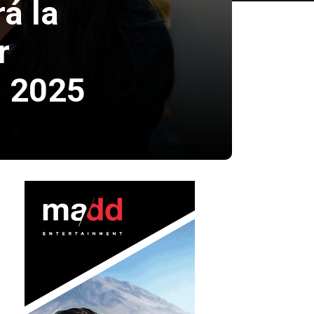
á la
r
n 2025