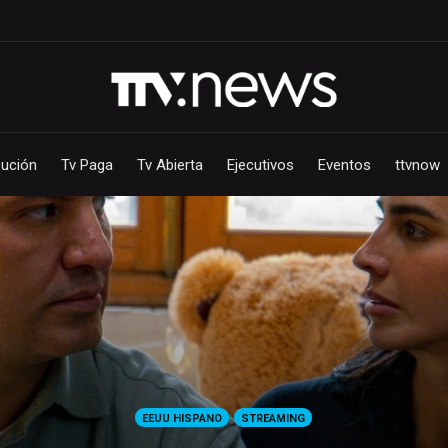
bución
Tv Paga
Tv Abierta
Ejecutivos
Eventos
ttvnow
EEUU HISPANO
STREAMING