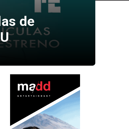
las de
UU