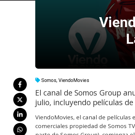
Viend
L
Somos
,
ViendoMovies
El canal de Somos Group anu
julio, incluyendo películas d
ViendoMovies, el canal de películas e
comerciales propiedad de Somos TV 
parte de Somos Group), comienza el