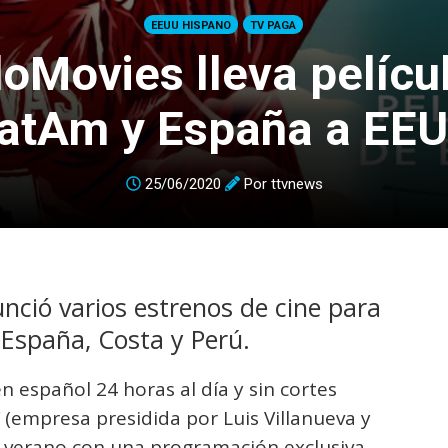
EEUU HISPANO
TV PAGA
oMovies lleva pelícu
atAm y España a EE
25/06/2020
Por
ttvnews
nció varios estrenos de cine para
e España, Costa y Perú.
n español 24 horas al día y sin cortes
(empresa presidida por Luis Villanueva y
 verano con una programación exclusiva