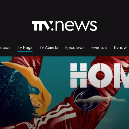
bución
Tv Paga
Tv Abierta
Ejecutivos
Eventos
ttvnow