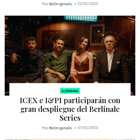
Por
ttvOriginals
22/02/2023
ALEMANIA
ICEX e I&PI participarán con
gran despliegue del Berlinale
Series
Por
ttvOriginals
07/02/2023