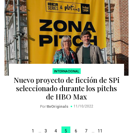
INTERNACIONAL
Nuevo proyecto de ficción de SPi
seleccionado durante los pitchs
de HBO Max
Por
ttvOriginals
11/10/2022
1
…
3
4
5
6
7
…
11