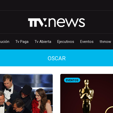
bución
Tv Paga
Tv Abierta
Ejecutivos
Eventos
ttvnow
OSCAR
EVENTOS