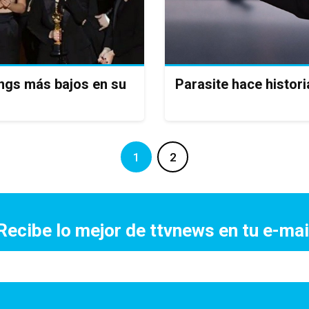
ings más bajos en su
Parasite hace histori
1
2
Recibe lo mejor de ttvnews en tu e-mai