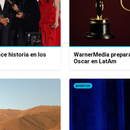
ce historia en los
WarnerMedia prepara 
Oscar en LatAm
EVENTOS