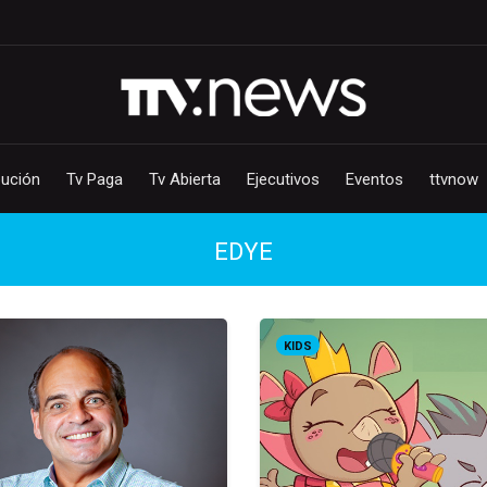
bución
Tv Paga
Tv Abierta
Ejecutivos
Eventos
ttvnow
EDYE
KIDS