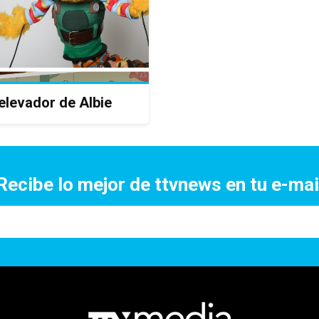
 elevador de Albie
Recibe lo mejor de ttvnews en tu e-mai