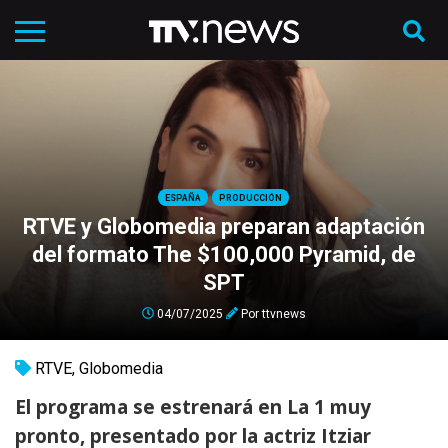
ESPAÑA
PRODUCCIÓN
RTVE y Globomedia preparan adaptación
del formato The $100,000 Pyramid, de
SPT
04/07/2025
Por
ttvnews
RTVE
,
Globomedia
El programa se estrenará en La 1 muy
pronto, presentado por la actriz Itziar