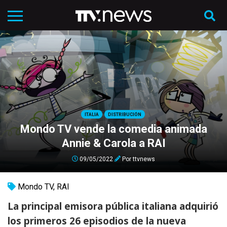
ITALIA
DISTRIBUCIÓN
Mondo TV vende la comedia animada
Annie & Carola a RAI
09/05/2022
Por
ttvnews
Mondo TV
,
RAI
La principal emisora pública italiana adquirió
los primeros 26 episodios de la nueva