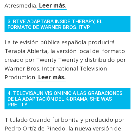
Atresmedia.
Leer más.
3. RTVE ADAPTARÁ INSIDE THERAPY, EL
FORMATO DE WARNER BROS. ITVP
La televisión pública española producirá
Terapia Abierta, la versión local del formato
creado por Twenty Twenty y distribuido por
Warner Bros. International Television
Production.
Leer más.
4. TELEVISAUNIVISION INICIA LAS GRABACIONES
DE LA ADAPTACIÓN DEL K-DRAMA, SHE WAS
PRETTY
Titulado Cuando fui bonita y producido por
Pedro Ortíz de Pinedo, la nueva versión del