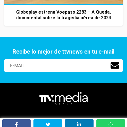
Globoplay estrena Voepass 2283 – A Queda,
documental sobre la tragedia aérea de 2024
Recibe lo mejor de ttvnews en tu e-mail
Paraguay 2141 Of. 401, Aguada Park, Montevideo, Uruguay