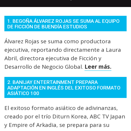
1. BEGOÑA ÁLVAREZ ROJAS SE SUMA AL EQUIPO
DE FICCIÓN DE BUENDÍA ESTUDIOS
Álvarez Rojas se suma como productora
ejecutiva, reportando directamente a Laura
Abril, directora ejecutiva de Ficción y
Desarrollo de Negocio Global.
Leer más.
2. BANIJAY ENTERTAINMENT PREPARA
ADAPTACIÓN EN INGLÉS DEL EXITOSO FORMATO
ASIÁTICO 100
El exitoso formato asiático de adivinanzas,
creado por el trío Diturn Korea, ABC TV Japan
y Empire of Arkadia, se prepara para su