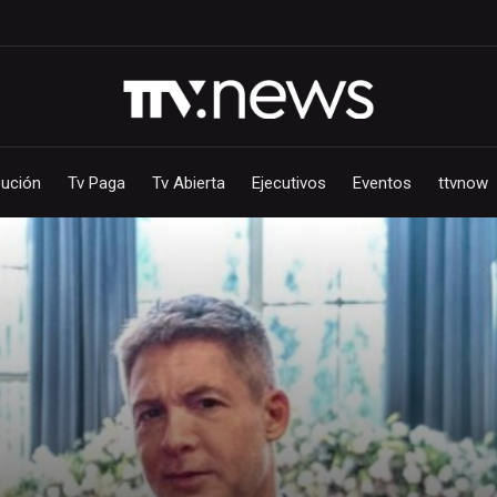
bución
Tv Paga
Tv Abierta
Ejecutivos
Eventos
ttvnow