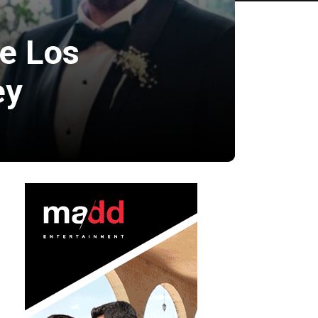
e Los
ey