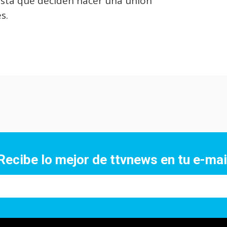
Hasta que deciden hacer una unión
s.
Recibe lo mejor de ttvnews en tu e-mai