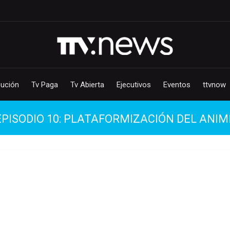
bución
Tv Paga
Tv Abierta
Ejecutivos
Eventos
ttvnow
EPISODIO 10: PLATAFORMIZACIÓN DEL ANIM