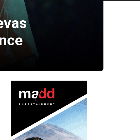
evas
ance