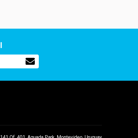
l
141 Of. 401, Aguada Park, Montevideo, Uruguay