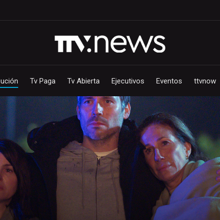
bución
Tv Paga
Tv Abierta
Ejecutivos
Eventos
ttvnow