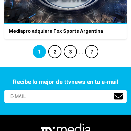
Mediapro adquiere Fox Sports Argentina
1
2
3
…
7
Recibe lo mejor de ttvnews en tu e-mail