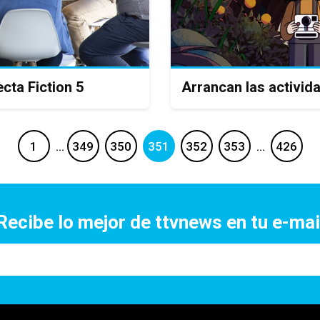
cta Fiction 5
Arrancan las activid
1
…
349
350
351
352
353
…
426
Recibe lo mejor de ttvnews en tu e-mai