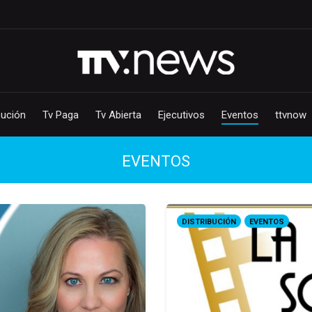
bución
Tv Paga
Tv Abierta
Ejecutivos
Eventos
ttvnow
EVENTOS
DISTRIBUCIÓN
EVENTOS