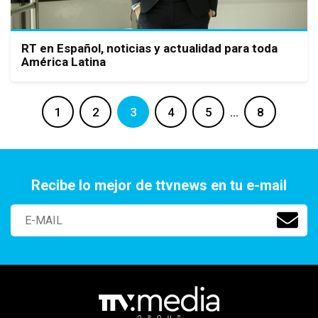
RT en Español, noticias y actualidad para toda
América Latina
1
2
3
4
5
…
8
Recibe lo mejor de ttvnews en tu e-mail